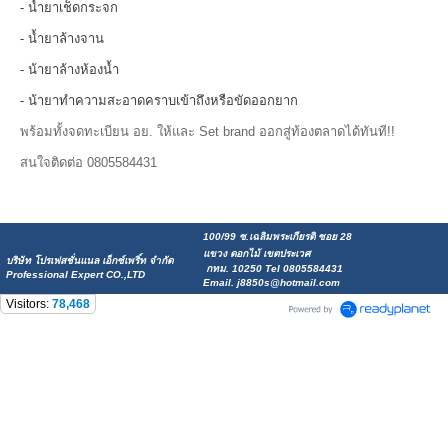
- น้ำยาเช็ดกระจก
- น้ำยาล้างจาน
- น้ายาล้างห้องน้ำ
- น้ายาทำความสะอาดคราบเข้าถึงหรือขัดออกยาก
พร้อมทั้งจดทะเบียน อย. ให้และ Set brand ออกสู่ท้องตลาดได้ทันที!!
สนใจติดต่อ 0805584431
100/99 ซ.เฉลิมพระเกียรติ ซอย 28
แขวง ดอกไม้ เขตประเวศ
บริษัท โปรเฟสชั่นแนล เอ็กซ์เพริ์ท จำกัด
กทม. 10250 Tel 0805584431
Professional Expert CO.,LTD
Email. j8850s@hotmail.com
Visitors:
78,468